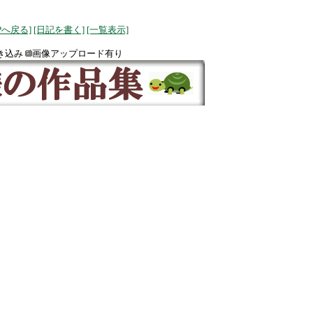
OPへ戻る]
[日記を書く]
[一覧表示]
き込み
画像アップロード有り