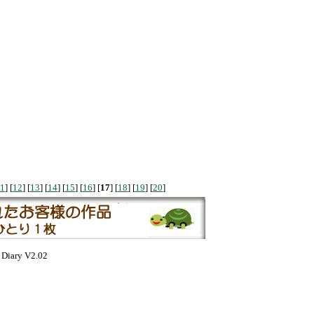
1
] [
12
] [
13
] [
14
] [
15
] [
16
] [
17
] [
18
] [
19
] [
20
]
Diary V2.02