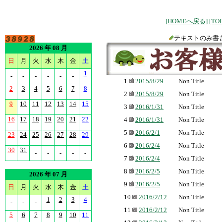
[HOMEへ戻る]
[T
テキストのみ書
2026 年 08 月
日
月
火
水
木
金
土
1
-
-
-
-
-
-
1
2015/8/29
Non Title
2
3
4
5
6
7
8
2
2015/8/29
Non Title
9
10
11
12
13
14
15
3
2016/1/31
Non Title
16
17
18
19
20
21
22
4
2016/1/31
Non Title
5
2016/2/1
Non Title
23
24
25
26
27
28
29
6
2016/2/4
Non Title
30
31
-
-
-
-
-
7
2016/2/4
Non Title
8
2016/2/5
Non Title
2026 年 07 月
9
2016/2/5
Non Title
日
月
火
水
木
金
土
10
2016/2/12
Non Title
1
2
3
4
-
-
-
11
2016/2/12
Non Title
5
6
7
8
9
10
11