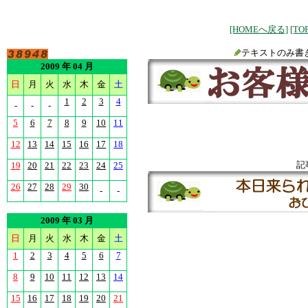
[HOMEへ戻る]
[T
テキストのみ書
2009 年 04 月
日
月
火
水
木
金
土
1
2
3
4
-
-
-
5
6
7
8
9
10
11
12
13
14
15
16
17
18
記
19
20
21
22
23
24
25
26
27
28
29
30
-
-
2009 年 03 月
日
月
火
水
木
金
土
1
2
3
4
5
6
7
8
9
10
11
12
13
14
15
16
17
18
19
20
21