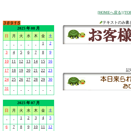
[HOMEへ戻る]
[T
テキストのみ書
2025 年 08 月
日
月
火
水
木
金
土
1
2
-
-
-
-
-
3
4
5
6
7
8
9
10
11
12
13
14
15
16
記
17
18
19
20
21
22
23
24
25
26
27
28
29
30
31
-
-
-
-
-
-
2025 年 07 月
日
月
火
水
木
金
土
1
2
3
4
5
-
-
6
7
8
9
10
11
12