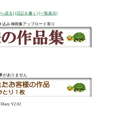
OPへ戻る]
[日記を書く]
[一覧表示]
き込み
画像アップロード有り
事がありません
Diary V2.02